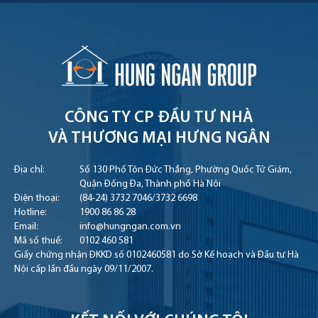
CÔNG TY CP ĐẦU TƯ NHÀ
VÀ THƯƠNG MẠI HƯNG NGÂN
Địa chỉ:
Số 130 Phố Tôn Đức Thắng, Phường Quốc Tử Giám,
Quận Đống Đa, Thành phố Hà Nội
Điện thoại:
(84-24) 3732 7046
/
3732 6698
Hotline:
1900 86 86 28
Email:
info@hungngan.com.vn
Mã số thuế:
0102 460 581
Giấy chứng nhận ĐKKD số 0102460581 do Sở Kế hoạch và Đầu tư Hà
Nội cấp lần đầu ngày 09/11/2007.