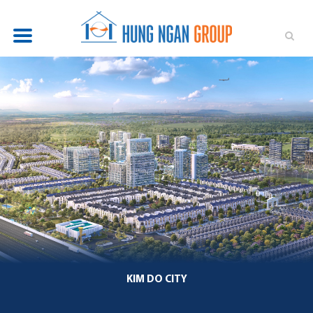
TỔNG QUAN
DỰ ÁN
TIN TỨC
QUAN HỆ ĐẦU TƯ
PHÁT TRIỂN BỀN VỮNG
TUYỂN DỤNG
LIÊN HỆ
KIM DO CITY