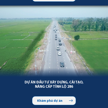
DỰ ÁN ĐẦU TƯ XÂY DỰNG, CẢI TẠO,
NÂNG CẤP TỈNH LỘ 286
Khám phá dự án