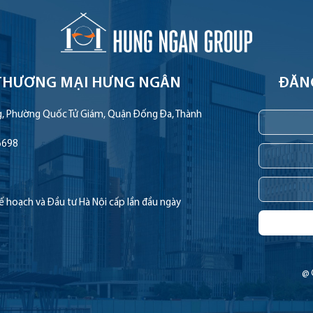
THƯƠNG MẠI HƯNG NGÂN
ĐĂN
g, Phường Quốc Tử Giám, Quận Đống Đa, Thành
6698
hoạch và Đầu tư Hà Nội cấp lần đầu ngày
@ 