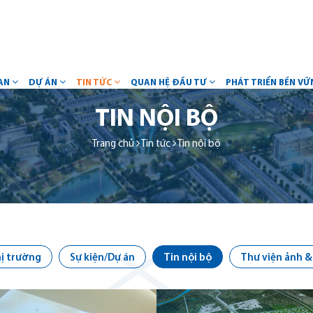
AN
DỰ ÁN
TIN TỨC
QUAN HỆ ĐẦU TƯ
PHÁT TRIỂN BỀN V
TIN NỘI BỘ
Trang chủ
Tin tức
Tin nội bộ
hị trường
Sự kiện/Dự án
Tin nội bộ
Thư viện ảnh &