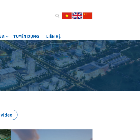
TUYỂN DỤNG
LIÊN HỆ
ỮNG
 video