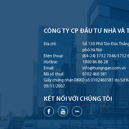
CÔNG TY CP ĐẦU TƯ NHÀ
VÀ 
Địa chỉ:
Số 130 Phố Tôn Đức Thắn
phố Hà Nội
Điện thoại:
(84-24) 3732 7046
/
3732 
Hotline:
1900 86 86 28
Email:
info@hungngan.com.vn
Mã số thuế:
0102 460 581
Giấy chứng nhận ĐKKD số 0102460581 do Sở Kế 
09/11/2007.
KẾT NỐI VỚI CHÚNG TÔI