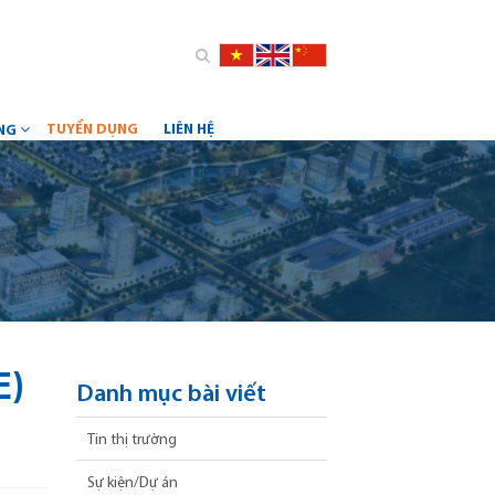
TUYỂN DỤNG
LIÊN HỆ
ỮNG
E)
Danh mục bài viết
Tin thị trường
Sự kiện/Dự án