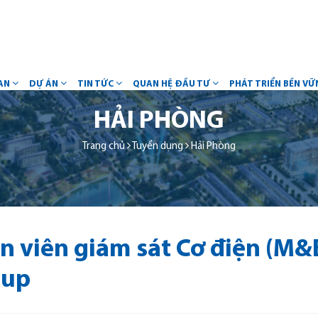
AN
DỰ ÁN
TIN TỨC
QUAN HỆ ĐẦU TƯ
PHÁT TRIỂN BỀN V
HẢI PHÒNG
Trang chủ
Tuyển dụng
Hải Phòng
 viên giám sát Cơ điện (M&
oup