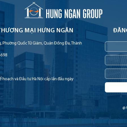
THƯƠNG MẠI HƯNG NGÂN
ĐĂN
g, Phường Quốc Tử Giám, Quận Đống Đa, Thành
6698
hoạch và Đầu tư Hà Nội cấp lần đầu ngày
@ 