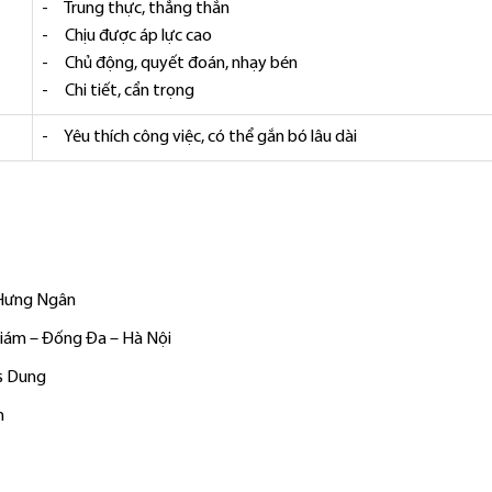
- Trung thực, thẳng thắn
- Chịu được áp lực cao
- Chủ động, quyết đoán, nhạy bén
- Chi tiết, cẩn trọng
- Yêu thích công việc, có thể gắn bó lâu dài
 Hưng Ngân
 Giám – Đống Đa – Hà Nội
Ms Dung
n