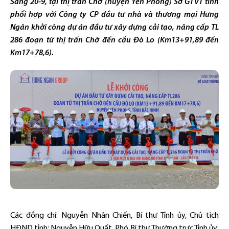
Sáng 20-9, tại thị trấn Chờ (huyện Yên Phong) Sở GTVT tỉnh
phối hợp với Công ty CP đầu tư nhà và thương mại Hưng
Ngân khởi công dự án đầu tư xây dựng cải tạo, nâng cấp TL
286 đoạn từ thị trấn Chờ đến cầu Đò Lo (Km13+91,89 đến
Km17+78,6).
Các đồng chí: Nguyễn Nhân Chiến, Bí thư Tỉnh ủy, Chủ tịch
HĐND tỉnh; Nguyễn Hữu Quất, Phó Bí thư Thường trực Tỉnh ủy;