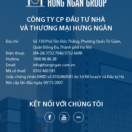
CÔNG TY CP ĐẦU TƯ NHÀ
VÀ THƯƠNG MẠI HƯNG NGÂN
Địa chỉ:
Số 130 Phố Tôn Đức Thắng, Phường Quốc Tử Giám,
Quận Đống Đa, Thành phố Hà Nội
Điện thoại:
(84-24) 3732 7046
/
3732 6698
Hotline:
1900 86 86 28
Email:
info@hungngan.com.vn
Mã số thuế:
0102 460 581
Giấy chứng nhận ĐKKD số 0102460581 do Sở Kế hoạch và Đầu tư Hà
Nội cấp lần đầu ngày 09/11/2007.
KẾT NỐI VỚI CHÚNG TÔI