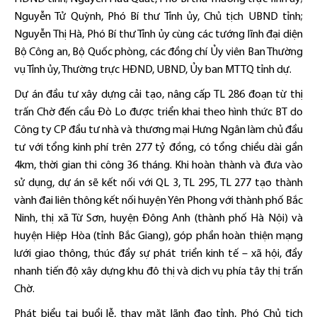
Nguyễn Tử Quỳnh, Phó Bí thư Tỉnh ủy, Chủ tịch UBND tỉnh;
Nguyễn Thị Hà, Phó Bí thư Tỉnh ủy cùng các tướng lĩnh đại diện
Bộ Công an, Bộ Quốc phòng, các đồng chí Ủy viên Ban Thường
vụ Tỉnh ủy, Thường trực HĐND, UBND, Ủy ban MTTQ tỉnh dự.
Dự án đầu tư xây dựng cải tạo, nâng cấp TL 286 đoạn từ thị
trấn Chờ đến cầu Đò Lo được triển khai theo hình thức BT do
Công ty CP đầu tư nhà và thương mại Hưng Ngân làm chủ đầu
tư với tổng kinh phí trên 277 tỷ đồng, có tổng chiều dài gần
4km, thời gian thi công 36 tháng. Khi hoàn thành và đưa vào
sử dụng, dự án sẽ kết nối với QL 3, TL 295, TL 277 tạo thành
vành đai liên thông kết nối huyện Yên Phong với thành phố Bắc
Ninh, thị xã Từ Sơn, huyện Đông Anh (thành phố Hà Nội) và
huyện Hiệp Hòa (tỉnh Bắc Giang), góp phần hoàn thiện mạng
lưới giao thông, thúc đẩy sự phát triển kinh tế – xã hội, đẩy
nhanh tiến độ xây dựng khu đô thị và dịch vụ phía tây thị trấn
Chờ.
Phát biểu tại buổi lễ, thay mặt lãnh đạo tỉnh, Phó Chủ tịch