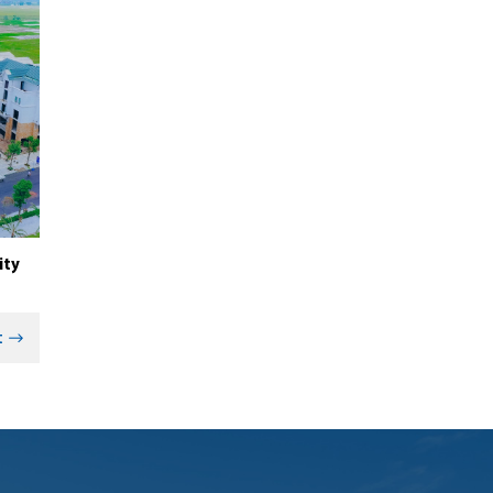
ity
t