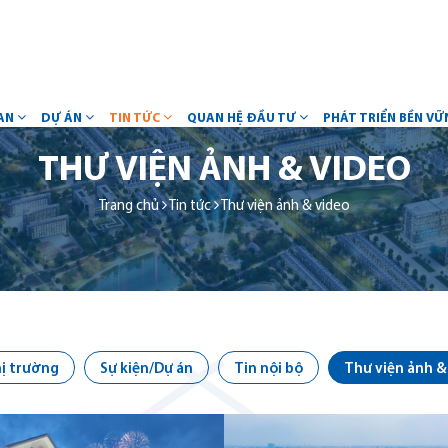
AN
DỰ ÁN
TIN TỨC
QUAN HỆ ĐẦU TƯ
PHÁT TRIỂN BỀN V
THƯ VIỆN ẢNH & VIDEO
Trang chủ
Tin tức
Thư viện ảnh & video
hị trường
Sự kiện/Dự án
Tin nội bộ
Thư viện ảnh &