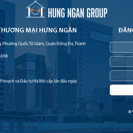
THƯƠNG MẠI HƯNG NGÂN
ĐĂN
g, Phường Quốc Tử Giám, Quận Đống Đa, Thành
6698
hoạch và Đầu tư Hà Nội cấp lần đầu ngày
@ 