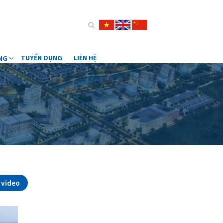
TUYỂN DỤNG
LIÊN HỆ
ỮNG
 video