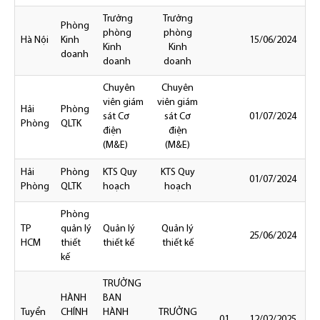
Trưởng
Trưởng
Phòng
phòng
phòng
Hà Nội
Kinh
15/06/2024
15
Kinh
Kinh
doanh
doanh
doanh
Chuyên
Chuyên
viên giám
viên giám
Hải
Phòng
sát Cơ
sát Cơ
01/07/2024
20
Phòng
QLTK
điện
điện
(M&E)
(M&E)
Hải
Phòng
KTS Quy
KTS Quy
01/07/2024
20
Phòng
QLTK
hoạch
hoạch
Phòng
TP
quản lý
Quản lý
Quản lý
25/06/2024
25
HCM
thiết
thiết kế
thiết kế
kế
TRƯỞNG
HÀNH
BAN
Tuyển
CHÍNH
HÀNH
TRƯỞNG
01
12/02/2025
31