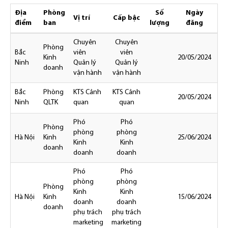
Địa
Phòng
Số
Ngày
N
Vị trí
Cấp bậc
điểm
ban
lượng
đăng
Chuyên
Chuyên
Phòng
Bắc
viên
viên
Kinh
20/05/2024
20
Ninh
Quản lý
Quản lý
doanh
vận hành
vận hành
Bắc
Phòng
KTS Cảnh
KTS Cảnh
20/05/2024
30
Ninh
QLTK
quan
quan
Phó
Phó
Phòng
phòng
phòng
Hà Nội
Kinh
25/06/2024
25
Kinh
Kinh
doanh
doanh
doanh
Phó
Phó
phòng
phòng
Phòng
Kinh
Kinh
Hà Nội
Kinh
15/06/2024
15
doanh
doanh
doanh
phụ trách
phụ trách
marketing
marketing