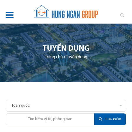
TỔNG QUAN
DỰ ÁN
TUYỂN DỤNG
TIN TỨC
Trang chủ
Tuyển dụng
QUAN HỆ ĐẦU TƯ
PHÁT TRIỂN BỀN VỮNG
TUYỂN DỤNG
LIÊN HỆ
Tìm kiếm