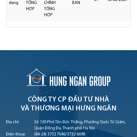
dụng
TỔNG
CHÍNH
BAN
HỢP
TỔNG
HỢP
CÔNG TY CP ĐẦU TƯ NHÀ
VÀ THƯƠNG MẠI HƯNG NGÂN
Địa chỉ:
Số 130 Phố Tôn Đức Thắng, Phường Quốc Tử Giám,
Quận Đống Đa, Thành phố Hà Nội
Điện thoại:
(84-24) 3732 7046
/
3732 6698