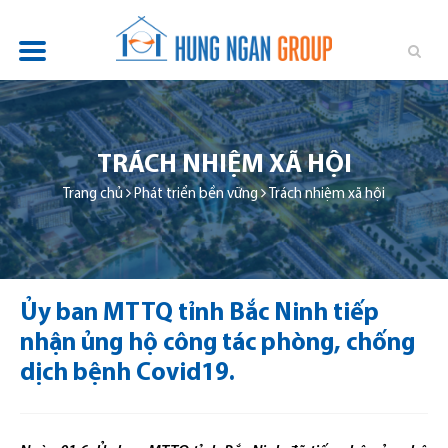
TỔNG QUAN
DỰ ÁN
TRÁCH NHIỆM XÃ HỘI
TIN TỨC
Trang chủ
Phát triển bền vững
Trách nhiệm xã hội
QUAN HỆ ĐẦU TƯ
PHÁT TRIỂN BỀN VỮNG
Ủy ban MTTQ tỉnh Bắc Ninh tiếp
TUYỂN DỤNG
nhận ủng hộ công tác phòng, chống
LIÊN HỆ
dịch bệnh Covid19.