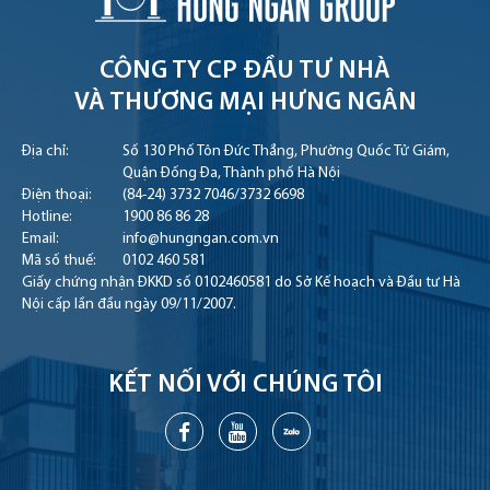
CÔNG TY CP ĐẦU TƯ NHÀ
VÀ THƯƠNG MẠI HƯNG NGÂN
Địa chỉ:
Số 130 Phố Tôn Đức Thắng, Phường Quốc Tử Giám,
Quận Đống Đa, Thành phố Hà Nội
Điện thoại:
(84-24) 3732 7046
/
3732 6698
Hotline:
1900 86 86 28
Email:
info@hungngan.com.vn
Mã số thuế:
0102 460 581
Giấy chứng nhận ĐKKD số 0102460581 do Sở Kế hoạch và Đầu tư Hà
Nội cấp lần đầu ngày 09/11/2007.
KẾT NỐI VỚI CHÚNG TÔI