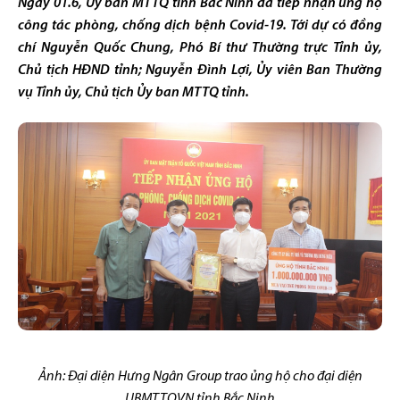
Ngày 01.6, Ủy ban MTTQ tỉnh Bắc Ninh đã tiếp nhận ủng hộ
công tác phòng, chống dịch bệnh Covid-19. Tới dự có đồng
chí Nguyễn Quốc Chung, Phó Bí thư Thường trực Tỉnh ủy,
Chủ tịch HĐND tỉnh; Nguyễn Đình Lợi, Ủy viên Ban Thường
vụ Tỉnh ủy, Chủ tịch Ủy ban MTTQ tỉnh.
Ảnh: Đại diện Hưng Ngân Group trao ủng hộ cho đại diện
UBMTTQVN tỉnh Bắc Ninh