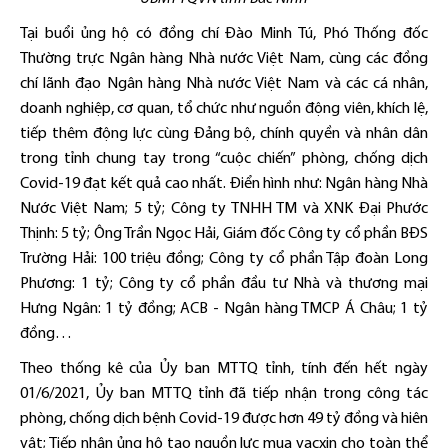
Tại buổi ủng hộ có đồng chí Đào Minh Tú, Phó Thống đốc
Thường trực Ngân hàng Nhà nước Việt Nam, cùng các đồng
chí lãnh đạo Ngân hàng Nhà nước Việt Nam và các cá nhân,
doanh nghiệp, cơ quan, tổ chức như nguồn động viên, khích lệ,
tiếp thêm động lực cùng Đảng bộ, chính quyền và nhân dân
trong tỉnh chung tay trong “cuộc chiến” phòng, chống dịch
Covid-19 đạt kết quả cao nhất. Điển hình như: Ngân hàng Nhà
Nước Việt Nam; 5 tỷ; Công ty TNHH TM và XNK Đại Phước
Thịnh: 5 tỷ; Ông Trần Ngọc Hải, Giám đốc Công ty cổ phần BĐS
Trường Hải: 100 triệu đồng; Công ty cổ phần Tập đoàn Long
Phương: 1 tỷ; Công ty cổ phần đầu tư Nhà và thương mại
Hưng Ngân: 1 tỷ đồng; ACB - Ngân hàng TMCP Á Châu; 1 tỷ
đồng…
Theo thống kê của Ủy ban MTTQ tỉnh, tính đến hết ngày
01/6/2021, Ủy ban MTTQ tỉnh đã tiếp nhận trong công tác
phòng, chống dịch bệnh Covid-19 được hơn 49 tỷ đồng và hiên
vật; Tiếp nhận ủng hộ tạo nguồn lực mua vacxin cho toàn thể