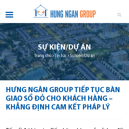
TỔNG QUAN
DỰ ÁN
SỰ KIỆN/DỰ ÁN
TIN TỨC
Trang chủ
Tin tức
Sự kiện/Dự án
QUAN HỆ ĐẦU TƯ
PHÁT TRIỂN BỀN VỮNG
HƯNG NGÂN GROUP TIẾP TỤC BÀN
TUYỂN DỤNG
GIAO SỔ ĐỎ CHO KHÁCH HÀNG –
LIÊN HỆ
KHẲNG ĐỊNH CAM KẾT PHÁP LÝ