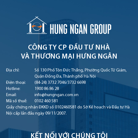
CÔNG TY CP ĐẦU TƯ NHÀ
VÀ THƯƠNG MẠI HƯNG NGÂN
Địa chỉ:
Số 130 Phố Tôn Đức Thắng, Phường Quốc Tử Giám,
Quận Đống Đa, Thành phố Hà Nội
Điện thoại:
(84-24) 3732 7046
/
3732 6698
Hotline:
1900 86 86 28
Email:
info@hungngan.com.vn
Mã số thuế:
0102 460 581
Giấy chứng nhận ĐKKD số 0102460581 do Sở Kế hoạch và Đầu tư Hà
Nội cấp lần đầu ngày 09/11/2007.
KẾT NỐI VỚI CHÚNG TÔI