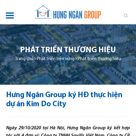
TỔNG QUAN
DỰ ÁN
PHÁT TRIỂN THƯƠNG HIỆU
TIN TỨC
Trang chủ
Phát triển bền vững
Phát triển thương hiệu
QUAN HỆ ĐẦU TƯ
PHÁT TRIỂN BỀN VỮNG
Hưng Ngân Group ký HĐ thực hiện
TUYỂN DỤNG
dự án Kim Do City
LIÊN HỆ
Ngày 29/10/2020 tại Hà Nội, Hưng Ngân Group ký kết hợp
tác với 4 đơn vị: Công ty TNHH Savills Việt Nam, Công ty CP