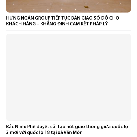
HƯNG NGÂN GROUP TIẾP TỤC BÀN GIAO SỔ ĐỎ CHO
KHÁCH HÀNG – KHẲNG ĐỊNH CAM KẾT PHÁP LÝ
Bắc Ninh: Phê duyệt cải tạo nút giao thông giữa quốc lộ
3 mới với quốc lộ 18 tại xã Văn Môn