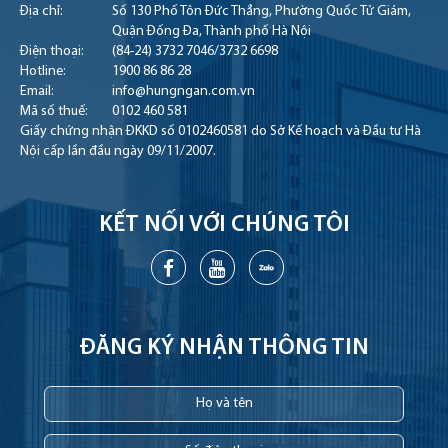
Địa chỉ:
Số 130 Phố Tôn Đức Thắng, Phường Quốc Tử Giám,
Quận Đống Đa, Thành phố Hà Nội
Điện thoại:
(84-24) 3732 7046
/
3732 6698
Hotline:
1900 86 86 28
Email:
info@hungngan.com.vn
Mã số thuế:
0102 460 581
Giấy chứng nhận ĐKKD số 0102460581 do Sở Kế hoạch và Đầu tư Hà
Nội cấp lần đầu ngày 09/11/2007.
KẾT NỐI VỚI CHÚNG TÔI
ĐĂNG KÝ NHẬN THÔNG TIN