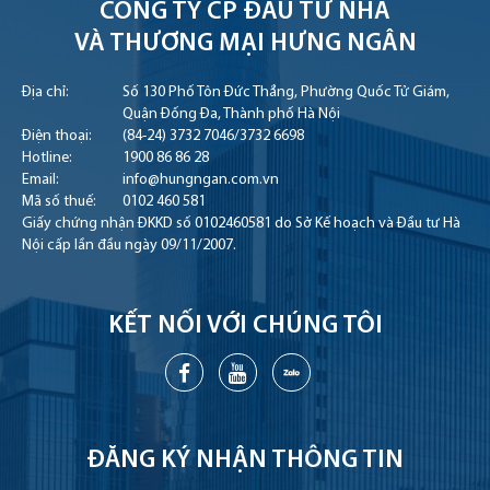
CÔNG TY CP ĐẦU TƯ NHÀ
VÀ THƯƠNG MẠI HƯNG NGÂN
Địa chỉ:
Số 130 Phố Tôn Đức Thắng, Phường Quốc Tử Giám,
Quận Đống Đa, Thành phố Hà Nội
Điện thoại:
(84-24) 3732 7046
/
3732 6698
Hotline:
1900 86 86 28
Email:
info@hungngan.com.vn
Mã số thuế:
0102 460 581
Giấy chứng nhận ĐKKD số 0102460581 do Sở Kế hoạch và Đầu tư Hà
Nội cấp lần đầu ngày 09/11/2007.
KẾT NỐI VỚI CHÚNG TÔI
ĐĂNG KÝ NHẬN THÔNG TIN