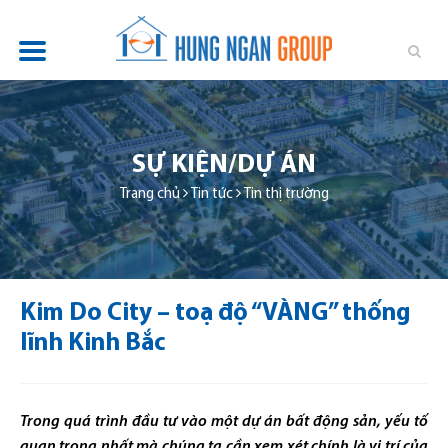
TỔNG QUAN
DỰ ÁN
SỰ KIỆN/DỰ ÁN
TIN TỨC
Trang chủ
Tin tức
Tin thị trường
QUAN HỆ ĐẦU TƯ
PHÁT TRIỂN BỀN VỮNG
Kim Do City – toạ độ “VÀNG” thống
TUYỂN DỤNG
lĩnh Kinh Bắc
LIÊN HỆ
Trong quá trình đầu tư vào một dự án bất động sản, yếu tố
quan trọng nhất mà chúng ta cần xem xét chính là vị trí của