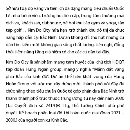
Sở hữu toạ độ vàng và tiện ích đa dạng mang tiêu chuẩn Quốc
tế : như bệnh viện, trường học liên cấp, trung tâm thương mại
dịch vụ, khách sạn, clubhouse, bể bơi khu tập gym và yoga, sân
tập golf… Kim Do City hứa hẹn trở thành khu đô thị đa chức
năng hấp dẫn tại Bắc Ninh. Dự án không chỉ thu hút những cư
dân tìm kiếm một không gian sống chất lượng, tiện nghi, đồng
thời tiềm năng tăng giá hiếm có cho các cư dân tại đây.
Kim Do City là sản phẩm mang tâm huyết của chủ tịch HĐQT
tập đoàn Hưng Ngân group, mang ý nghĩa “Mảnh đất vàng
phía Bắc của kinh đô”. Dự án thể hiện khát vọng của Hưng
Ngân Group với ước mơ xây dựng một thành phố với đầy đủ
chức năng theo tiêu chuẩn Quốc tế góp phần đưa Bắc Ninh trở
thành thành phố trực thuộc trung ương từ nay đến năm 2030
(Tại Quyết định số 241/QĐ-TTg, Thủ tướng Chính phủ phê
duyệt Kế hoạch phân loại đô thị toàn quốc giai đoạn 2021 –
2030.) của người con xứ Kinh Bắc.