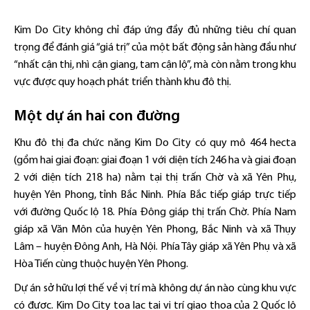
Kim Do City không chỉ đáp ứng đầy đủ những tiêu chí quan
trọng để đánh giá “giá trị” của một bất động sản hàng đầu như
“nhất cận thị, nhì cận giang, tam cận lộ”, mà còn nằm trong khu
vực được quy hoạch phát triển thành khu đô thị.
Một dự án hai con đường
Khu đô thị đa chức năng Kim Do City có quy mô 464 hecta
(gồm hai giai đoạn: giai đoạn 1 với diện tích 246 ha và giai đoạn
2 với diện tích 218 ha) nằm tại thị trấn Chờ và xã Yên Phụ,
huyện Yên Phong, tỉnh Bắc Ninh. Phía Bắc tiếp giáp trực tiếp
với đường Quốc lộ 18. Phía Đông giáp thị trấn Chờ. Phía Nam
giáp xã Văn Môn của huyện Yên Phong, Bắc Ninh và xã Thụy
Lâm – huyện Đông Anh, Hà Nội. Phía Tây giáp xã Yên Phụ và xã
Hòa Tiến cùng thuộc huyện Yên Phong.
Dự án sở hữu lợi thế về vị trí mà không dự án nào cùng khu vực
có được. Kim Do City toạ lạc tại vị trí giao thoa của 2 Quốc lộ